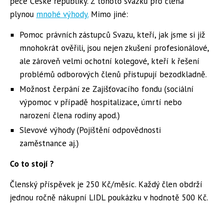
péče České republiky. Z tohoto svazku pro člena
plynou
mnohé výhody.
Mimo jiné:
Pomoc právních zástupců Svazu, kteří, jak jsme si již
mnohokrát ověřili, jsou nejen zkušení profesionálové,
ale zároveň velmi ochotní kolegové, kteří k řešení
problémů odborových členů přistupují bezodkladně.
Možnost čerpání ze Zajišťovacího fondu (sociální
výpomoc v případě hospitalizace, úmrtí nebo
narození člena rodiny apod.)
Slevové výhody (Pojištění odpovědnosti
zaměstnance aj.)
Co to stojí ?
Členský příspěvek je 250 Kč/měsíc. Každý člen obdrží
jednou ročně nákupní LIDL poukázku v hodnotě 500 Kč.