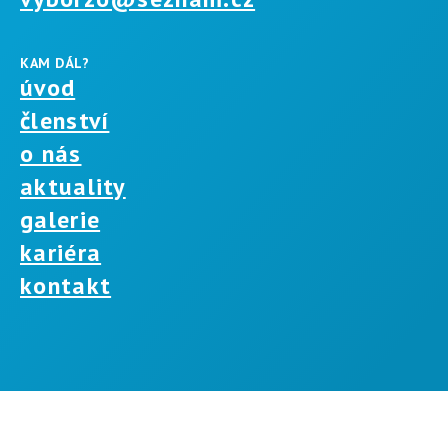
KAM DÁL?
úvod
členství
o nás
aktuality
galerie
kariéra
kontakt