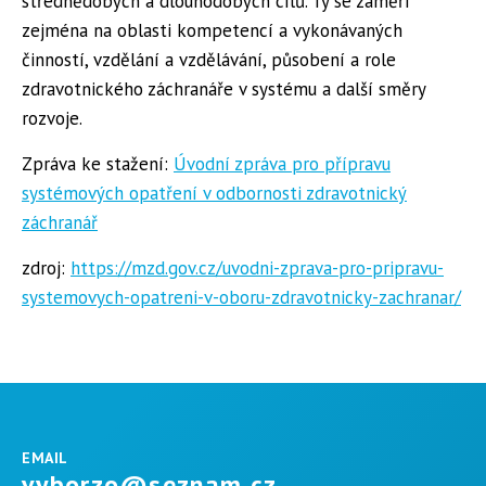
střednědobých a dlouhodobých cílů. Ty se zaměří
zejména na oblasti kompetencí a vykonávaných
činností, vzdělání a vzdělávání, působení a role
zdravotnického záchranáře v systému a další směry
rozvoje.
Zpráva ke stažení:
Úvodní zpráva pro přípravu
systémových opatření v odbornosti zdravotnický
záchranář
zdroj:
https://mzd.gov.cz/uvodni-zprava-pro-pripravu-
systemovych-opatreni-v-oboru-zdravotnicky-zachranar/
EMAIL
vyborzo@seznam.cz