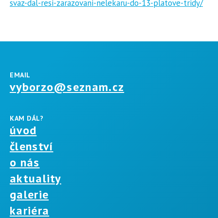
svaz-dal-resi-zarazovani-nelekaru-do-13-platove-tridy/
EMAIL
vyborzo@seznam.cz
KAM DÁL?
úvod
členství
o nás
aktuality
galerie
kariéra