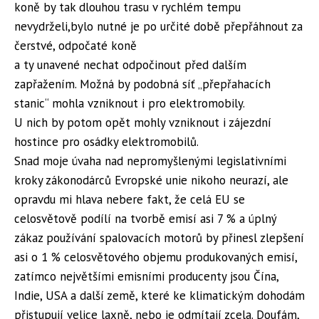
koně by tak dlouhou trasu v rychlém tempu
nevydrželi,bylo nutné je po určité době přepřáhnout za
čerstvé, odpočaté koně
a ty unavené nechat odpočinout před dalším
zapřažením. Možná by podobná síť „přepřahacích
stanic“ mohla vzniknout i pro elektromobily.
U nich by potom opět mohly vzniknout i zájezdní
hostince pro osádky elektromobilů.
Snad moje úvaha nad nepromyšlenými legislativními
kroky zákonodárců Evropské unie nikoho neurazí, ale
opravdu mi hlava nebere fakt, že celá EU se
celosvětově podílí na tvorbě emisí asi 7 % a úplný
zákaz používání spalovacích motorů by přinesl zlepšení
asi o 1 % celosvětového objemu produkovaných emisí,
zatímco největšími emisními producenty jsou Čína,
Indie, USA a další země, které ke klimatickým dohodám
přistupují velice laxně, nebo je odmítají zcela. Doufám,