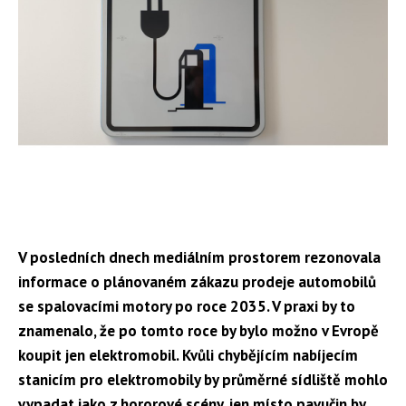
V posledních dnech mediálním prostorem rezonovala
informace o plánovaném zákazu prodeje automobilů
se spalovacími motory po roce 2035. V praxi by to
znamenalo, že po tomto roce by bylo možno v Evropě
koupit jen elektromobil. Kvůli chybějícím nabíjecím
stanicím pro elektromobily by průměrné sídliště mohlo
vypadat jako z hororové scény, jen místo pavučin by