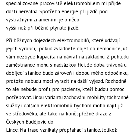
specializované pracoviště elektromobilem mi přijde
dosti nereálná. Spotřeba energie při jízdě pod
výstražnými znameními je o něco
vyšší než při běžné plynulé jízdě.
Při běžných dojezdech elektromobilů, které udávají
jejich výrobci, pokud zvládnete dojet do nemocnice, už
vám nezbyde kapacita na návrat na základnu. Z pohledu
zaměstnance mohu s nadsázkou říci, že doba trávená u
dobíjecí stanice bude zároveň i dobou mého odpočinku,
protože nebudu moci vyrazit na další výjezd. Rozhodně
to ale nebude profit pro pacienty, kteří budou pomoc
potřebovat. Jinou variantu zachování mobility záchranné
služby i dalších elektromobilů bychom mohli najít již
ve středověku, ale také na koněspřežné dráze z
Českých Budějovic do
Lince. Na trase vznikaly přepřahací stanice. Jelikož