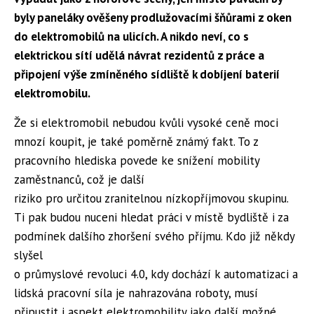
byly paneláky ověšeny prodlužovacími šňůrami z oken
do elektromobilů na ulicích. A nikdo neví, co s
elektrickou sítí udělá návrat rezidentů z práce a
připojení výše zmíněného sídliště k dobíjení baterií
elektromobilu.
Že si elektromobil nebudou kvůli vysoké ceně moci
mnozí koupit, je také poměrně známý fakt. To z
pracovního hlediska povede ke snížení mobility
zaměstnanců, což je další
riziko pro určitou zranitelnou nízkopříjmovou skupinu.
Ti pak budou nuceni hledat práci v místě bydliště i za
podmínek dalšího zhoršení svého příjmu. Kdo již někdy
slyšel
o průmyslové revoluci 4.0, kdy dochází k automatizaci a
lidská pracovní síla je nahrazována roboty, musí
připustit i aspekt elektromobility jako další možné