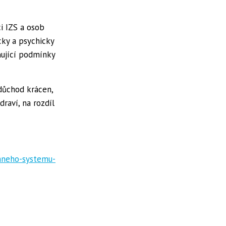
i IZS a osob
cky a psychicky
ňující podmínky
důchod krácen,
draví, na rozdíl
nneho-systemu-