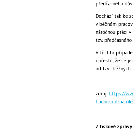
předčasného důvo
Dochází tak ke z
v běžném pracovn
náročnou práci v
tzv. předčasného
V těchto případe
i přesto, že se j
od tzv. „běžných
zdroj:
https://ww
budou-mit-narok
Z tiskové zpráv