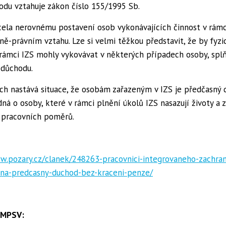
du vztahuje zákon číslo 155/1995 Sb.
cela nerovnému postavení osob vykonávajících činnost v rámc
ě-právním vztahu. Lze si velmi těžkou představit, že by fyzi
 rámci IZS mohly vykovávat v některých případech osoby, spl
 důchodu.
ch nastává situace, že osobám zařazeným v IZS je předčasný 
edná o osoby, které v rámci plnění úkolů IZS nasazují životy a z
“ pracovních poměrů.
w.pozary.cz/clanek/248263-pracovnici-integrovaneho-zachra
-na-predcasny-duchod-bez-kraceni-penze/
y MPSV: