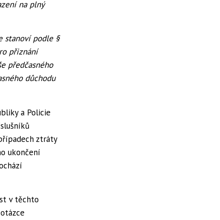
azení na plný
e stanoví podle §
ro přiznání
še předčasného
časného důchodu
bliky a Policie
slušníků
případech ztráty
ho ukončení
ochází
st v těchto
 otázce