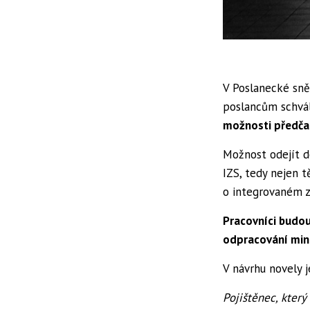
V Poslanecké sně
poslancům schvál
možnosti předča
Možnost odejít d
IZS, tedy nejen t
o integrovaném 
Pracovníci budou
odpracování mini
V návrhu novely 
Pojištěnec, kter