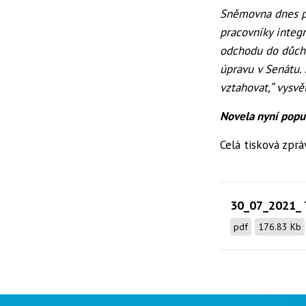
Sněmovna dnes p
pracovníky inte
odchodu do důcho
úpravu v Senátu. 
vztahovat,“ vysvě
Novela nyní popu
Celá tisková zpr
30_07_2021_
pdf
176.83 Kb