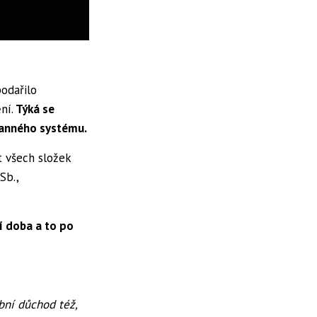
odařilo
ní.
Týká se
anného systému.
t všech složek
Sb.,
í doba a to po
bní důchod též,