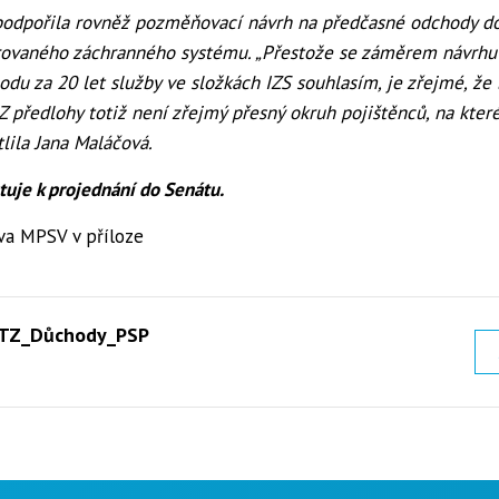
odpořila rovněž pozměňovací návrh na předčasné odchody d
grovaného záchranného systému. „Přestože se záměrem návrh
du za 20 let služby ve složkách IZS souhlasím, je zřejmé, že
Z předlohy totiž není zřejmý přesný okruh pojištěnců, na kter
tlila Jana Maláčová.
tuje k projednání do Senátu.
áva MPSV v příloze
 TZ_Důchody_PSP