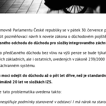
movně Parlamentu České republiky se v pátek 30. července p
it pozměňovací návrh k novele zákona o důchodovém pojiště
sného odchodu do důchodu pro složky integrovaného záchr
o předčasného důchodu bez vlivu na výši penze se bude týka
ěch základních, ale i ostatních, uvedených v zákoně 239/2000 
záchranném systému.
 moci odejít do důchodu až o pět let dříve, než je standardn
málně 20 let ve složkách IZS.
je tato problematika uvedena takto:
ý nesplňuje podmínky stanovené v odstavci I má nárok na staro