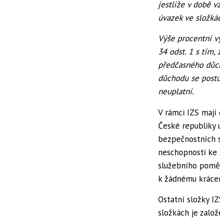
jestliže v době v
úvazek ve složká
Výše procentní vý
34 odst. 1 s tím,
předčasného důch
důchodu se postu
neuplatní.
V rámci IZS mají 
České republiky 
bezpečnostních s
neschopnosti ke 
služebního poměr
k žádnému krácen
Ostatní složky I
složkách je zalo