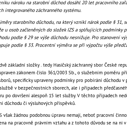
zniku nároku na starobní důchod dosáhl 20 let pracovního zař
ch integrovaného záchranného systému.
měry starobního důchodu, na který vznikl nárok podle § 31, s
 že u osob začleněných do složek IZS a splňujících podmínky p
odu podle § 29 se výše důchodu nesnižuje. Pro stanovení vý
puje podle § 33. Procentní výměra se při výpočtu výše před
dvě základní složky . tedy Hasičský záchranný sbor České repu
upraven zákonem číslo 361/2003 Sb., o služebním poměru pří
borů, specificky upraveny podmínky pro pobírání důchodu v 
službě v bezpečnostních sborech, ale i případech předčasné
u po dovršení alespoň 15 let služby. V těchto případech ned
í důchodu či výsluhových příspěvků.
ZS však žádnou podobnou úpravu nemají, neboť pracovní činno
žena na pracovně právním vztahu a z tohoto důvodu se na ni v