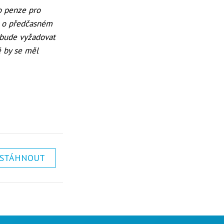
o penze pro
u o předčasném
 bude vyžadovat
é by se měl
STÁHNOUT