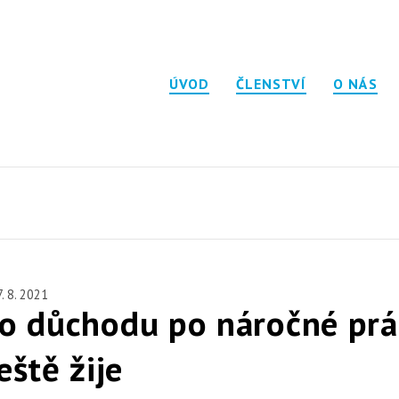
ÚVOD
ČLENSTVÍ
O NÁS
. 8. 2021
o důchodu po náročné prác
eště žije